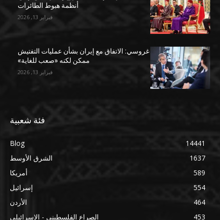
أنظمة هبوط الطائرات
فبراير 13, 2026
غروسي: الاتفاق مع إيران بشأن عمليات التفتيش
ممكن لكنه «صعب للغاية»
فبراير 13, 2026
فئة شعبية
Blog
14441
1637
الشرق الأوسط
589
أمريكا
554
إسرائيل
464
الأردن
453
الصراع الفلسطيني - الإسرائيلي