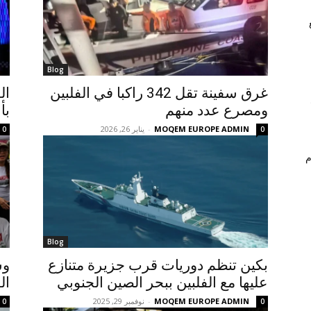
Blog
غرق سفينة تقل 342 راكبا في الفلبين
ال
ومصرع عدد منهم
بأ
MOQEM EUROPE ADMIN
-
يناير 26, 2026
0
0
م
Blog
بكين تنظم دوريات قرب جزيرة متنازع
وس
عليها مع الفلبين ببحر الصين الجنوبي
ال
MOQEM EUROPE ADMIN
-
نوفمبر 29, 2025
0
0