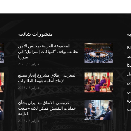
ة
منشورات شائعة
المجموعة العربية بمجلس الأمن
B
تطالب بوقف “انتهاكات إسرائيل” في
ط
سوريا
فبراير 13, 2026
كا
يل
المغرب.. إطلاق مشروع إنجاز مصنع
لإنتاج أنظمة هبوط الطائرات
دن
فبراير 13, 2026
لي
ة
غروسي: الاتفاق مع إيران بشأن
عمليات التفتيش ممكن لكنه «صعب
مب
للغاية»
فبراير 13, 2026