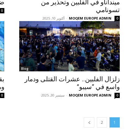
مينداناو في الفلبين وتحذير من
ضر
تسونامي
0
MOQEM EUROPE ADMIN
-
أكتوبر 10, 2025
0
Blog
زلزال الفلبين.. عشرات القتلى ودمار
واسع في “سيبو”
وم
MOQEM EUROPE ADMIN
-
سبتمبر 30, 2025
0
0
2
1