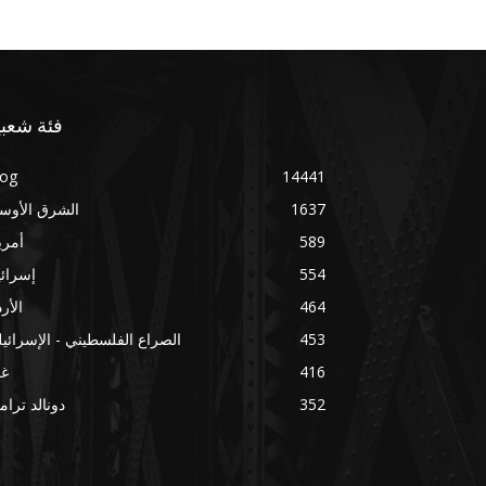
فئة شعبي
log
14441
1637
الشرق الأوس
589
أمري
554
إسرائ
464
الأر
453
الصراع الفلسطيني - الإسرائي
416
غز
352
دونالد ترا