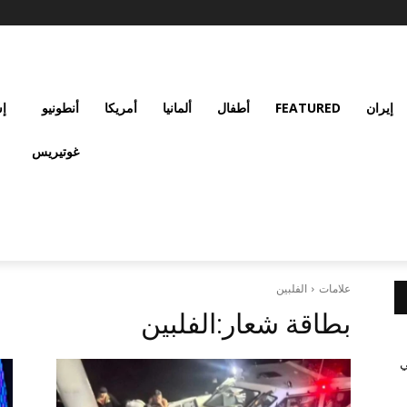
إيران
FEATURED
أطفال
ألمانيا
أمريكا
أنطونيو
إس
غوتيريس
علامات
الفلبين
بطاقة شعار:
الفلبين
ي