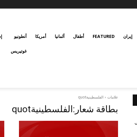
إيران
FEATURED
أطفال
ألمانيا
أمريكا
أنطونيو
إس
غوتيريس
علامات
الفلسطينيةquot
بطاقة شعار:
الفلسطينيةquot
ي