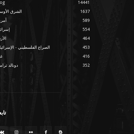
log
14441
1637
الشرق الأوس
589
أمري
554
إسرائ
464
الأر
453
الصراع الفلسطيني - الإسرائي
416
غز
352
دونالد ترا
تابع