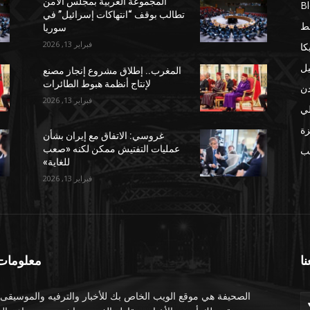
المجموعة العربية بمجلس الأمن
B
تطالب بوقف “انتهاكات إسرائيل” في
ط
سوريا
فبراير 13, 2026
كا
يل
المغرب.. إطلاق مشروع إنجاز مصنع
لإنتاج أنظمة هبوط الطائرات
دن
فبراير 13, 2026
لي
ة
غروسي: الاتفاق مع إيران بشأن
عمليات التفتيش ممكن لكنه «صعب
مب
للغاية»
فبراير 13, 2026
نا
معلومات 
الصحيفة هي موقع الويب الخاص بك للأخبار والترفيه والموسيقى.