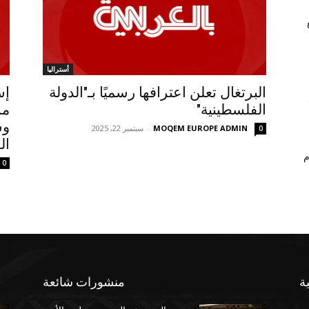
أستراليا
البرتغال تعلن اعترافها رسميًا بـ"الدولة
إس
الفلسطينية"
مس
وس
MOQEM EUROPE ADMIN
-
سبتمبر 22, 2025
0
ال
م
0
ة
منشورات شائعة