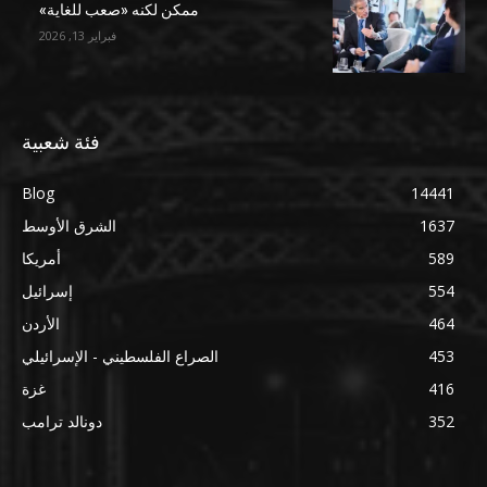
ممكن لكنه «صعب للغاية»
فبراير 13, 2026
فئة شعبية
Blog
14441
1637
الشرق الأوسط
589
أمريكا
554
إسرائيل
464
الأردن
453
الصراع الفلسطيني - الإسرائيلي
416
غزة
352
دونالد ترامب