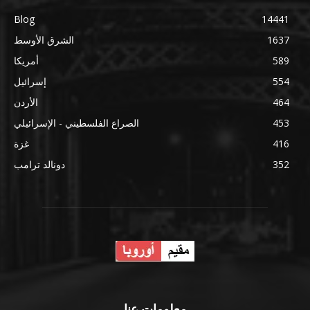
Blog
14441
1637
الشرق الأوسط
589
أمريكا
554
إسرائيل
464
الأردن
453
الصراع الفلسطيني - الإسرائيلي
416
غزة
352
دونالد ترامب
معلومات عنا