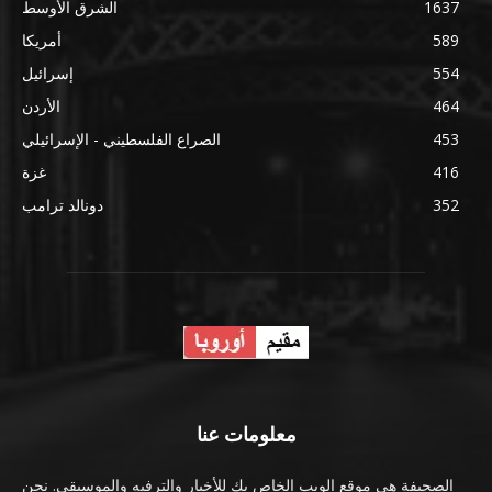
1637
الشرق الأوسط
589
أمريكا
554
إسرائيل
464
الأردن
453
الصراع الفلسطيني - الإسرائيلي
416
غزة
352
دونالد ترامب
معلومات عنا
الصحيفة هي موقع الويب الخاص بك للأخبار والترفيه والموسيقى. نحن