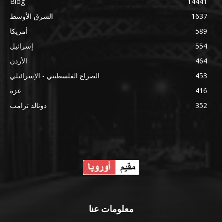
Blog
14441
1637
الشرق الأوسط
589
أمريكا
554
إسرائيل
464
الأردن
453
الصراع الفلسطيني - الإسرائيلي
416
غزة
352
دونالد ترامب
معلومات عنا