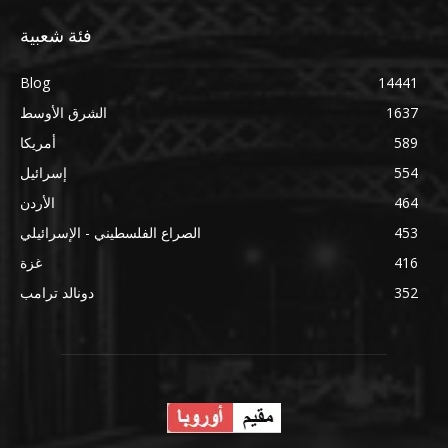
فئة شعبية
Blog
14441
1637
الشرق الأوسط
589
أمريكا
554
إسرائيل
464
الأردن
453
الصراع الفلسطيني - الإسرائيلي
416
غزة
352
دونالد ترامب