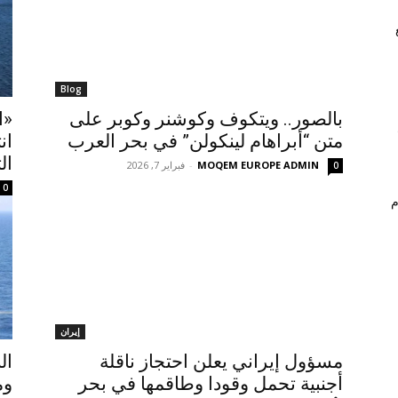
Blog
بالصور.. ويتكوف وكوشنر وكوبر على
«ا
متن “أبراهام لينكولن” في بحر العرب
ان
ال
MOQEM EUROPE ADMIN
-
فبراير 7, 2026
0
0
م
إيران
مسؤول إيراني يعلن احتجاز ناقلة
ال
أجنبية تحمل وقودا وطاقمها في بحر
وم