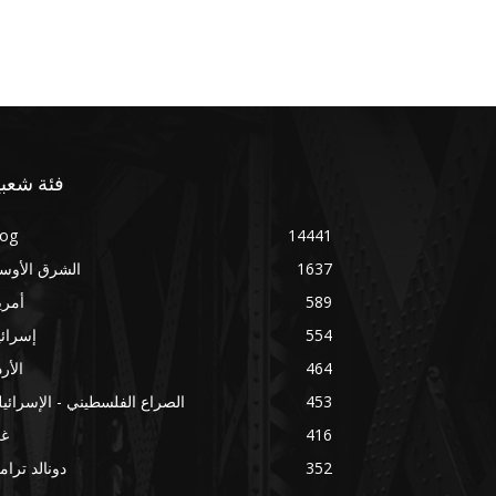
فئة شعبي
log
14441
1637
الشرق الأوس
589
أمري
554
إسرائ
464
الأر
453
الصراع الفلسطيني - الإسرائي
416
غز
352
دونالد ترا