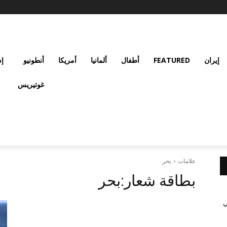
إيران
FEATURED
أطفال
ألمانيا
أمريكا
أنطونيو
إس
غوتيريس
علامات
بحر
بطاقة شعار:
بحر
ي