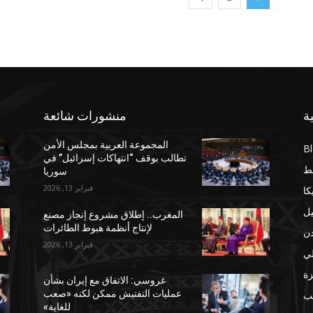
ة
منشورات شائعة
المجموعة العربية بمجلس الأمن
B
تطالب بوقف “انتهاكات إسرائيل” في
ط
سوريا
فبراير 13, 2026
كا
يل
المغرب.. إطلاق مشروع إنجاز مصنع
لإنتاج أنظمة هبوط الطائرات
دن
فبراير 13, 2026
لي
ة
غروسي: الاتفاق مع إيران بشأن
عمليات التفتيش ممكن لكنه «صعب
مب
للغاية»