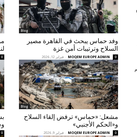
Blog
وفد حماس يبحث في القاهرة مصير
من
السلاح وترتيبات أمن غزة
لن
MOQEM EUROPE ADMIN
-
فبراير 12, 2026
0
0
م
Blog
مشعل: «حماس» ترفض إلقاء السلاح
بش
و«الحكم الأجنبي»
وش
MOQEM EUROPE ADMIN
-
فبراير 9, 2026
0
0