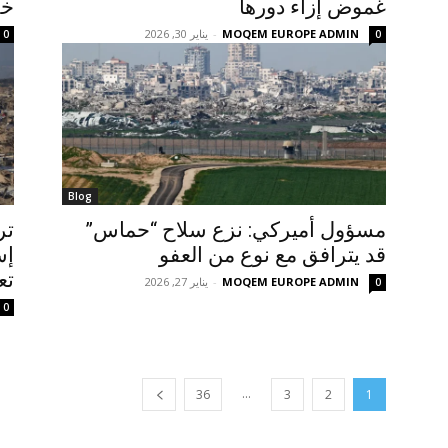
غموض إزاء دورها
خل
MOQEM EUROPE ADMIN
-
يناير 30, 2026
0
0
Blog
مسؤول أميركي: نزع سلاح “حماس”
تر
قد يترافق مع نوع من العفو
إس
تع
MOQEM EUROPE ADMIN
-
يناير 27, 2026
0
0
...
36
3
2
1