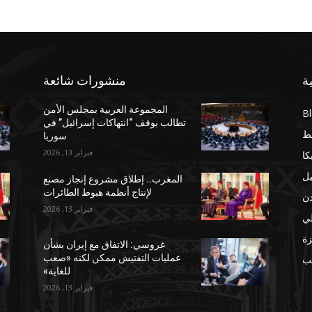
ة
منشورات شائعة
المجموعة العربية بمجلس الأمن
B
تطالب بوقف “انتهاكات إسرائيل” في
ط
سوريا
فبراير 13, 2026
كا
يل
المغرب.. إطلاق مشروع إنجاز مصنع
لإنتاج أنظمة هبوط الطائرات
دن
فبراير 13, 2026
لي
ة
غروسي: الاتفاق مع إيران بشأن
عمليات التفتيش ممكن لكنه «صعب
مب
للغاية»
فبراير 13, 2026