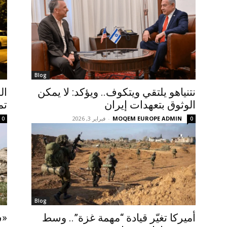
Blog
نتنياهو يلتقي ويتكوف.. ويؤكد: لا يمكن
ال
الوثوق بتعهدات إيران
تم
MOQEM EUROPE ADMIN
-
فبراير 3, 2026
0
0
Blog
أميركا تغيّر قيادة “مهمة غزة”.. وسط
«س