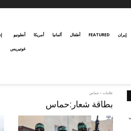
إيران
FEATURED
أطفال
ألمانيا
أمريكا
أنطونيو
إس
غوتيريس
علامات
حماس
بطاقة شعار:
حماس
ي