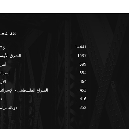
فئة شعبي
log
14441
1637
الشرق الأوس
589
أمري
554
إسرائ
464
الأر
453
الصراع الفلسطيني - الإسرائي
416
غز
352
دونالد ترا