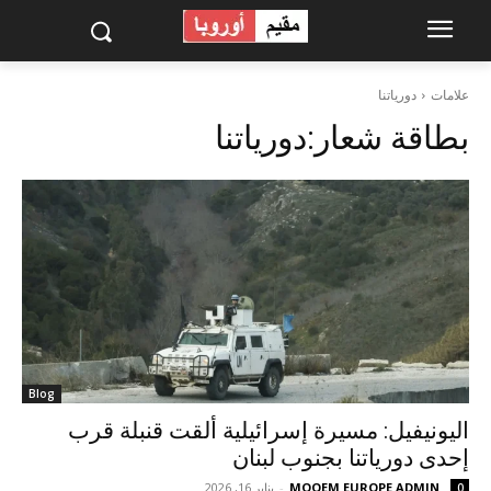
علامات
دورياتنا
بطاقة شعار:
دورياتنا
Blog
اليونيفيل: مسيرة إسرائيلية ألقت قنبلة قرب
إحدى دورياتنا بجنوب لبنان
MOQEM EUROPE ADMIN
-
يناير 16, 2026
0