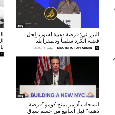
Blog
البرزاني: فرصة ذهبية لسوريا لحل
ال
قضية الكُرد سلمياً وديمقراطياً
ال
بال
MOQEM EUROPE ADMIN
-
نوفمبر 18, 2025
0
0
م
Blog
انسحاب آدامز يمنح كومو “فرصة
ذهبية” قبل أسابيع من حسم سباق