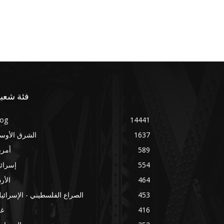
فئة شعبي
log
14441
1637
الشرق الأوس
589
أمري
554
إسرائ
464
الأر
453
الصراع الفلسطيني - الإسرائي
416
غز