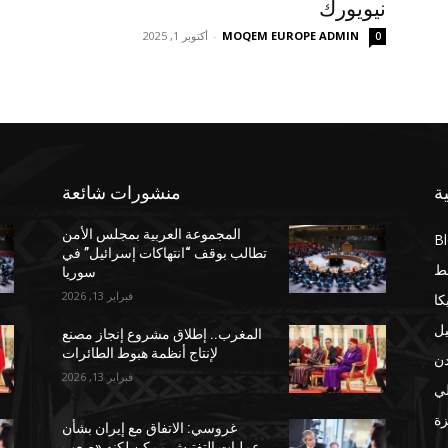
نيويورك
MOQEM EUROPE ADMIN
-
أكتوبر 1, 2025
0
ة
منشورات شائعة
المجموعة العربية بمجلس الأمن
B
تطالب بوقف “انتهاكات إسرائيل” في
ط
سوريا
فبراير 13, 2026
كا
يل
المغرب.. إطلاق مشروع إنجاز مصنع
لإنتاج أنظمة هبوط الطائرات
دن
فبراير 13, 2026
لي
ة
غروسي: الاتفاق مع إيران بشأن
عمليات التفتيش ممكن لكنه «صعب