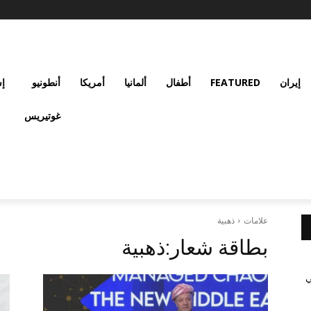
إيران
FEATURED
أطفال
ألمانيا
أمريكا
أنطونيو
إس
غوتيريس
علامات
ذهبية
بطاقة شعار:
ذهبية
ي