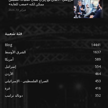
ممكن لكنه «صعب للغاية»
فبراير 13, 2026
فئة شعبية
Blog
14441
1637
الشرق الأوسط
589
أمريكا
554
إسرائيل
464
الأردن
453
الصراع الفلسطيني - الإسرائيلي
416
غزة
352
دونالد ترامب