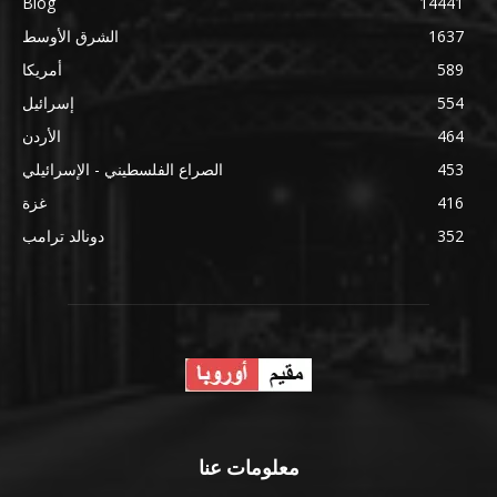
Blog
14441
1637
الشرق الأوسط
589
أمريكا
554
إسرائيل
464
الأردن
453
الصراع الفلسطيني - الإسرائيلي
416
غزة
352
دونالد ترامب
معلومات عنا