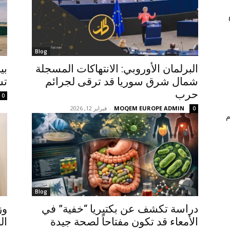
Blog
البرلمان الأوروبي: الانتهاكات المسجلة
بي
شمال شرق سوريا قد ترقى لجرائم
تش
حرب
0
MOQEM EUROPE ADMIN
-
فبراير 12, 2026
0
م
Blog
دراسة تكشف عن بكتيريا “خفية” في
وز
الأمعاء قد تكون مفتاحاً لصحة جيدة
ال