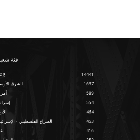
فئة شعبي
log
14441
1637
الشرق الأوس
589
أمري
554
إسرائ
464
الأر
453
الصراع الفلسطيني - الإسرائي
416
غز
352
دونالد ترا