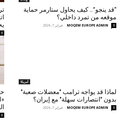
“قد ينجو”.. كيف يحاول ستارمر حماية
تر
موقعه من تمرد داخلي؟
ات
يح
MOQEM EUROPE ADMIN
-
فبراير 7, 2026
0
0
أمريكا
لماذا قد يواجه ترامب "معضلات صعبة"
حم
بدون "انتصارات سهلة" مع إيران؟
«ا
ال
MOQEM EUROPE ADMIN
-
فبراير 7, 2026
0
0