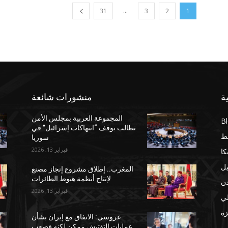
...
31
3
2
1
ة
منشورات شائعة
المجموعة العربية بمجلس الأمن
B
تطالب بوقف “انتهاكات إسرائيل” في
ط
سوريا
فبراير 13, 2026
كا
يل
المغرب.. إطلاق مشروع إنجاز مصنع
لإنتاج أنظمة هبوط الطائرات
دن
فبراير 13, 2026
لي
ة
غروسي: الاتفاق مع إيران بشأن
عمليات التفتيش ممكن لكنه «صعب
مب