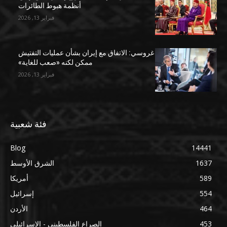
أنظمة هبوط الطائرات
فبراير 13, 2026
غروسي: الاتفاق مع إيران بشأن عمليات التفتيش
ممكن لكنه «صعب للغاية»
فبراير 13, 2026
فئة شعبية
Blog
14441
1637
الشرق الأوسط
589
أمريكا
554
إسرائيل
464
الأردن
453
الصراع الفلسطيني - الإسرائيلي