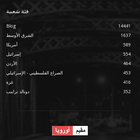
فئة شعبية
Blog
14441
1637
الشرق الأوسط
589
أمريكا
554
إسرائيل
464
الأردن
453
الصراع الفلسطيني - الإسرائيلي
416
غزة
352
دونالد ترامب