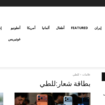
إيران
FEATURED
أطفال
ألمانيا
أمريكا
أنطونيو
إس
غوتيريس
علامات
للطي
بطاقة شعار:
للطي
ي