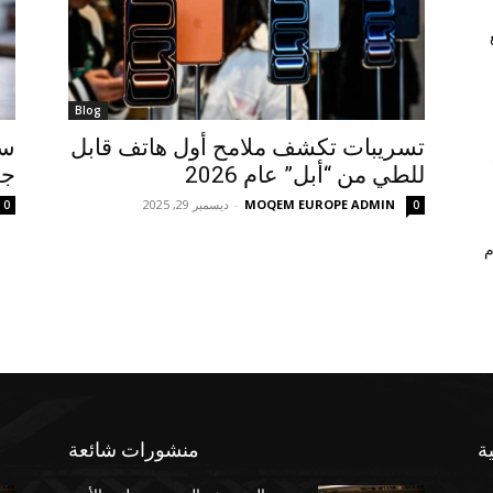
Blog
تسريبات تكشف ملامح أول هاتف قابل
سا
للطي من “أبل” عام 2026
جه
MOQEM EUROPE ADMIN
-
ديسمبر 29, 2025
0
0
م
ة
منشورات شائعة