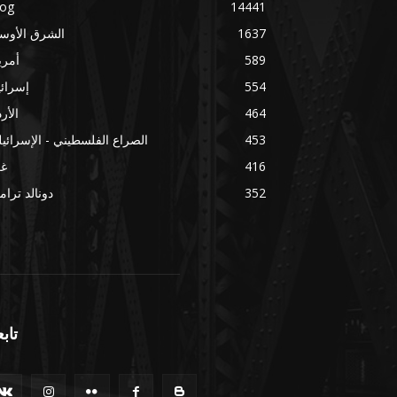
log
14441
1637
الشرق الأوس
589
أمري
554
إسرائ
464
الأر
453
الصراع الفلسطيني - الإسرائي
416
غز
352
دونالد ترا
تابع