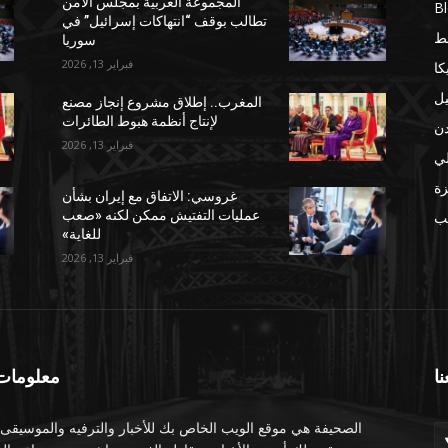
المجموعة العربية بمجلس الأمن
B
تطالب بوقف “انتهاكات إسرائيل” في
ط
سوريا
فبراير 13, 2026
كا
يل
المغرب.. إطلاق مشروع إنجاز مصنع
لإنتاج أنظمة هبوط الطائرات
دن
فبراير 13, 2026
لي
ة
غروسي: الاتفاق مع إيران بشأن
عمليات التفتيش ممكن لكنه «صعب
مب
للغاية»
فبراير 13, 2026
نا
معلومات 
الصحيفة هي موقع الويب الخاص بك للأخبار والترفيه والموسيقى.