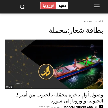
علامات
محملة
بطاقة شعار:
محملة
Blog
وصول أول باخرة محمّلة بالحبوب من أميركا
الجنوبية وأوروبا إلى سوريا
MOQEM EUROPE ADMIN
-
أغسطس 27, 2025
0