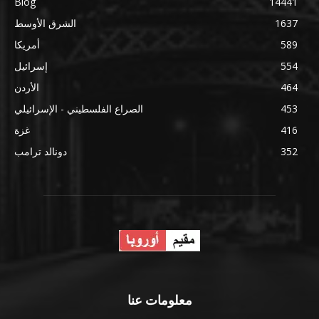
Blog
14441
1637
الشرق الأوسط
589
أمريكا
554
إسرائيل
464
الأردن
453
الصراع الفلسطيني - الإسرائيلي
416
غزة
352
دونالد ترامب
معلومات عنا