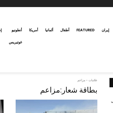
إيران
FEATURED
أطفال
ألمانيا
أمريكا
أنطونيو
إس
غوتيريس
علامات
مزاعم
بطاقة شعار:
مزاعم
ي