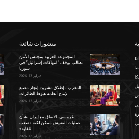
ة
منشورات شائعة
المجموعة العربية بمجلس الأمن
B
تطالب بوقف “انتهاكات إسرائيل” في
ط
سوريا
فبراير 13, 2026
كا
يل
المغرب.. إطلاق مشروع إنجاز مصنع
لإنتاج أنظمة هبوط الطائرات
دن
فبراير 13, 2026
لي
ة
غروسي: الاتفاق مع إيران بشأن
عمليات التفتيش ممكن لكنه «صعب
مب
للغاية»
فبراير 13, 2026