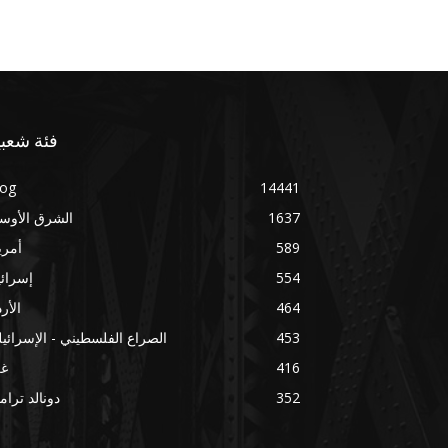
فئة شعبي
log
14441
1637
الشرق الأوس
589
أمري
554
إسرائ
464
الأر
453
الصراع الفلسطيني - الإسرائي
416
غز
352
دونالد ترا