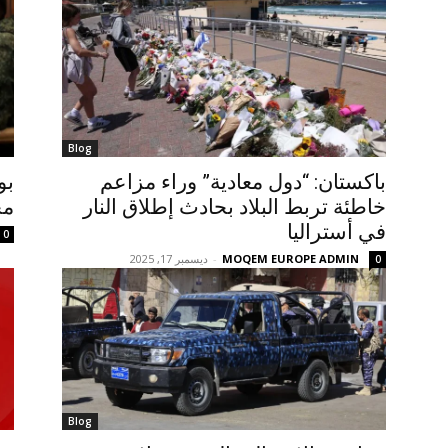
Blog
باكستان: “دول معادية” وراء مزاعم
بو
خاطئة تربط البلاد بحادث إطلاق النار
مح
في أستراليا
0
MOQEM EUROPE ADMIN
-
ديسمبر 17, 2025
0
Blog