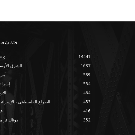
فئة شعبي
log
14441
1637
الشرق الأوس
589
أمري
554
إسرائ
464
الأر
453
الصراع الفلسطيني - الإسرائي
416
غز
352
دونالد ترا