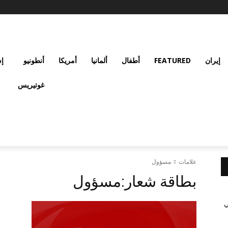
إيران
FEATURED
أطفال
ألمانيا
أمريكا
أنطونيو
إس
غوتيريس
علامات
مسؤول
بطاقة شعار:
مسؤول
ي