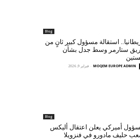
Blog
يطانيا.. استقالة مسؤول كبير ثانٍ من
يق ستارمر وسط جدل بشأن
ستين
MOQEM EUROPE ADMIN
-
فبراير 9, 2026
Blog
ؤول أميركي يعلن اعتقال أليكس
ب حليف مادورو في فنزويلا