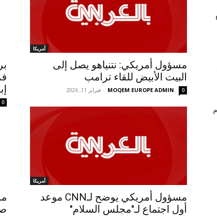
أمريكا
مسؤول أمريكي: نتنياهو يصل إلى
بر
البيت الأبيض للقاء ترامب
فر
إب
MOQEM EUROPE ADMIN
-
فبراير 11, 2026
0
0
م
أمريكا
مسؤول أمريكي يوضح لـCNN موعد
مس
أول اجتماع لـ"مجلس السلام"
صع