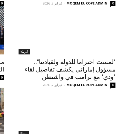
MOQEM EUROPE ADMIN
-
فبراير 8, 2026
0
0
أمريكا
"لمست احتراما للدولة ولقيادتنا"..
مس
مسؤول إماراتي يكشف تفاصيل لقاء
ال
"ودي" مع ترامب في واشنطن
0
MOQEM EUROPE ADMIN
-
فبراير 2, 2026
0
Blog