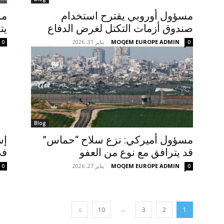
مسؤول أوروبي يقترح استخدام
مس
صندوق أزمات التكتل لغرض الدفاع
يت
MOQEM EUROPE ADMIN
-
يناير 31, 2026
0
0
Blog
مسؤول أميركي: نزع سلاح “حماس”
إس
قد يترافق مع نوع من العفو
في
MOQEM EUROPE ADMIN
-
يناير 27, 2026
0
0
...
10
3
2
1