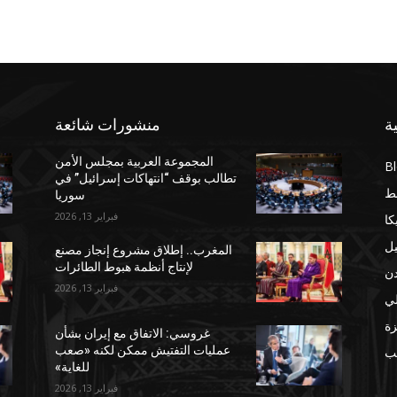
ة
منشورات شائعة
المجموعة العربية بمجلس الأمن
B
تطالب بوقف “انتهاكات إسرائيل” في
ط
سوريا
فبراير 13, 2026
كا
يل
المغرب.. إطلاق مشروع إنجاز مصنع
لإنتاج أنظمة هبوط الطائرات
دن
فبراير 13, 2026
لي
ة
غروسي: الاتفاق مع إيران بشأن
عمليات التفتيش ممكن لكنه «صعب
مب
للغاية»
فبراير 13, 2026