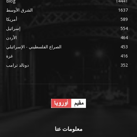
Blog
14441
1637
الشرق الأوسط
589
أمريكا
554
إسرائيل
464
الأردن
453
الصراع الفلسطيني - الإسرائيلي
416
غزة
352
دونالد ترامب
معلومات عنا