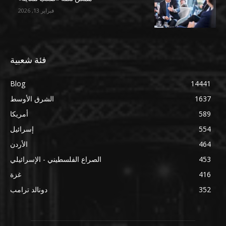
فبراير 13, 2026
فئة شعبية
Blog
14441
1637
الشرق الأوسط
589
أمريكا
554
إسرائيل
464
الأردن
453
الصراع الفلسطيني - الإسرائيلي
416
غزة
352
دونالد ترامب