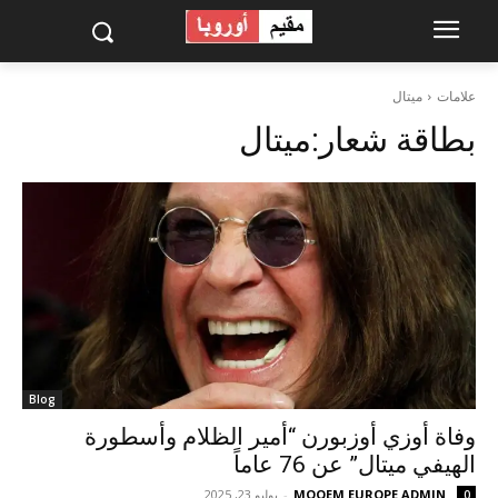
علامات
ميتال
بطاقة شعار:
ميتال
Blog
وفاة أوزي أوزبورن “أمير الظلام وأسطورة
الهيفي ميتال” عن 76 عاماً
MOQEM EUROPE ADMIN
-
يوليو 23, 2025
0