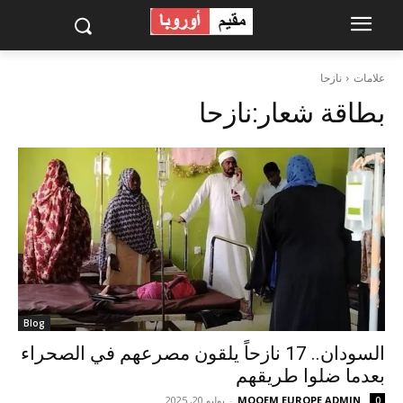
علامات
نازحا
بطاقة شعار:
نازحا
Blog
السودان.. 17 نازحاً يلقون مصرعهم في الصحراء
بعدما ضلوا طريقهم
MOQEM EUROPE ADMIN
-
يوليو 20, 2025
0