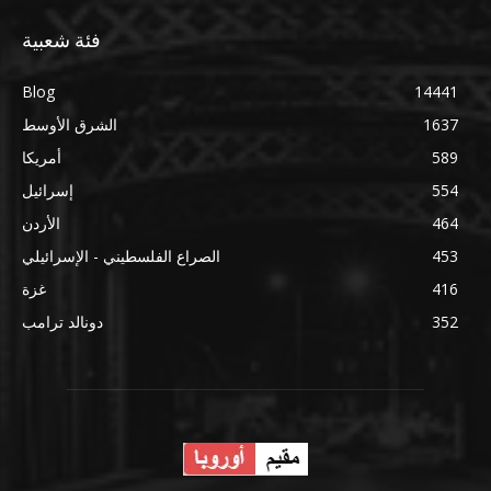
فئة شعبية
Blog
14441
1637
الشرق الأوسط
589
أمريكا
554
إسرائيل
464
الأردن
453
الصراع الفلسطيني - الإسرائيلي
416
غزة
352
دونالد ترامب