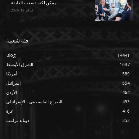
ممكن لكنه «صعب للغاية»
فبراير 13, 2026
فئة شعبية
Blog
14441
1637
الشرق الأوسط
589
أمريكا
554
إسرائيل
464
الأردن
453
الصراع الفلسطيني - الإسرائيلي
416
غزة
352
دونالد ترامب