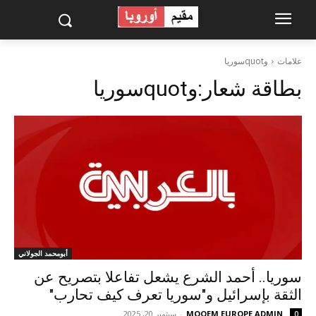
علامات
وquotسوريا
بطاقة شعار:
وquotسوريا
أبومحمد الجولاني
سوريا.. أحمد الشرع يشعل تفاعلا بتصريح عن
الثقة بإسرائيل و"سوريا تعرف كيف تحارب"
MOQEM EUROPE ADMIN
-
سبتمبر 20, 2025
0