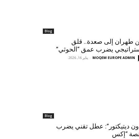
Blog
 طهران إلى صعدة.. قلق
تراتيجي يضرب عمق “الحوثي”
MOQEM EUROPE ADMIN
-
يناير 16, 2026
Blog
ون ديتيكتور”: عطل تقني يضرب
صة “إكس