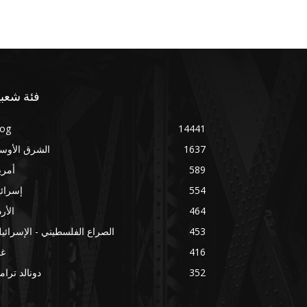
فئة شعبي
log
14441
1637
الشرق الأوس
589
أمري
554
إسرائ
464
الأر
453
الصراع الفلسطيني - الإسرائي
416
غز
352
دونالد ترا