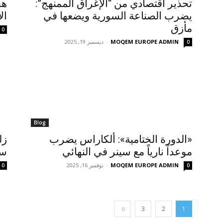
تحذير اقتصادي من “الإغراق الممنهج”:
هج
يضرب الصناعة السورية ويضعها في
ال
مأزق
0
MOQEM EUROPE ADMIN
-
ديسمبر 19, 2025
0
Blog
«الدورة الختامية»: ألكاراس يضرب
موعداً نارياً مع سينر في النهائي
سو
MOQEM EUROPE ADMIN
-
نوفمبر 16, 2025
0
0
3
2
1