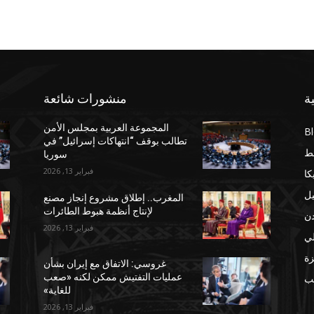
ة
منشورات شائعة
المجموعة العربية بمجلس الأمن
B
تطالب بوقف “انتهاكات إسرائيل” في
ط
سوريا
فبراير 13, 2026
كا
يل
المغرب.. إطلاق مشروع إنجاز مصنع
لإنتاج أنظمة هبوط الطائرات
دن
فبراير 13, 2026
لي
ة
غروسي: الاتفاق مع إيران بشأن
عمليات التفتيش ممكن لكنه «صعب
مب
للغاية»
فبراير 13, 2026