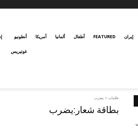
إيران
FEATURED
أطفال
ألمانيا
أمريكا
أنطونيو
إس
غوتيريس
علامات
يضرب
بطاقة شعار:
يضرب
ي