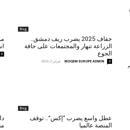
Blog
جفاف 2025 يضرب ريف دمشق..
من
الزراعة تنهار والمجتمعات على حافة
اس
الجوع
0
MOQEM EUROPE ADMIN
-
فبراير 3, 2026
0
م
Blog
عطل واسع يضرب “إكس”.. توقف
دا
المنصة عالميا
من