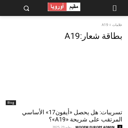
علامات
A19
بطاقة شعار:
A19
Blog
تسريبات: هل يحصل «أيفون17» الأساسي
المرتقب على شريحة «A19»؟
MOQEM EUROPE ADMIN
-
يوليو 23, 2025
0