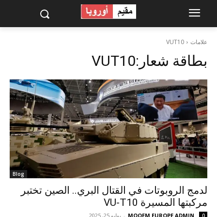
علامات
VUT10
بطاقة شعار:
VUT10
Blog
لدمج الروبوتات في القتال البري.. الصين تختبر
مركبتها المسيرة VU-T10
MOQEM EUROPE ADMIN
-
يوليو 25, 2025
0