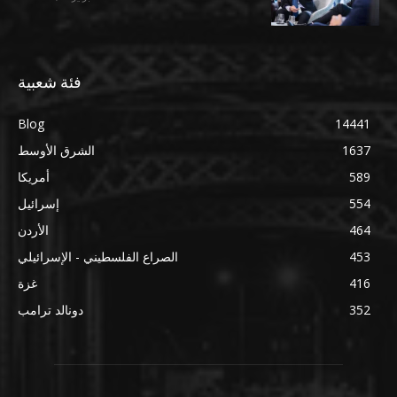
فئة شعبية
Blog
14441
1637
الشرق الأوسط
589
أمريكا
554
إسرائيل
464
الأردن
453
الصراع الفلسطيني - الإسرائيلي
416
غزة
352
دونالد ترامب