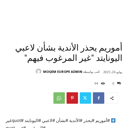
أموريم يحذر الأندية بشأن لاعبي
اليونايتد "غير المرغوب فيهم"
كتب بواسطة
MOQEM EUROPE ADMIN
يوليو 26, 2025
94
0
#أموريم #يحذر #الأندية #بشأن #لاعبي #اليونايتد #quotغير
#المرغوب #فيهمquot