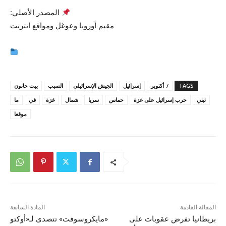
المصدر الأصلي:
مقيم أوروبا وعوغل ومواقع انترنت
TAGS
7 أكتوبر
إسرائيل
الجيش الإسرائيلي
السبب
بيت حانون
تبني
حرب إسرائيل على غزة
حماس
سريا
شمال
غزة
في
ما
موقعا
المقالة القادمة
المادة السابقة
بريطانيا تفرض عقوبات على
«مايكروسوفت» تتصدى لـ«أوكتو