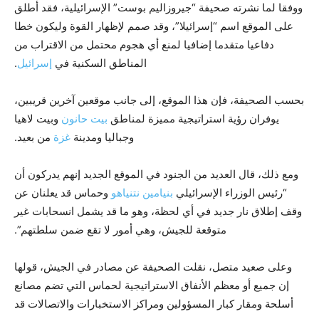
ووفقا لما نشرته صحيفة “جيروزاليم بوست” الإسرائيلية، فقد أطلق
على الموقع اسم “إسرائيلا”، وقد صمم لإظهار القوة وليكون خطا
دفاعيا متقدما إضافيا لمنع أي هجوم محتمل من الاقتراب من
المناطق السكنية في
إسرائيل
.
بحسب الصحيفة، فإن هذا الموقع، إلى جانب موقعين آخرين قريبين،
يوفران رؤية استراتيجية مميزة لمناطق
بيت حانون
وبيت لاهيا
وجباليا ومدينة
غزة
من بعيد.
ومع ذلك، قال العديد من الجنود في الموقع الجديد إنهم يدركون أن
“رئيس الوزراء الإسرائيلي
بنيامين نتنياهو
وحماس قد يعلنان عن
وقف إطلاق نار جديد في أي لحظة، وهو ما قد يشمل انسحابات غير
متوقعة للجيش، وهي أمور لا تقع ضمن سلطتهم”.
وعلى صعيد متصل، نقلت الصحيفة عن مصادر في الجيش، قولها
إن جميع أو معظم الأنفاق الاستراتيجية لحماس التي تضم مصانع
أسلحة ومقار كبار المسؤولين ومراكز الاستخبارات والاتصالات قد