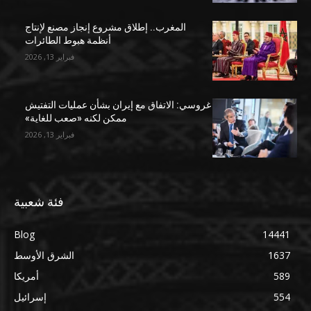
المغرب.. إطلاق مشروع إنجاز مصنع لإنتاج
أنظمة هبوط الطائرات
فبراير 13, 2026
غروسي: الاتفاق مع إيران بشأن عمليات التفتيش
ممكن لكنه «صعب للغاية»
فبراير 13, 2026
فئة شعبية
Blog
14441
1637
الشرق الأوسط
589
أمريكا
554
إسرائيل