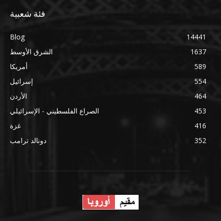
فئة شعبية
Blog
14441
1637
الشرق الأوسط
589
أمريكا
554
إسرائيل
464
الأردن
453
الصراع الفلسطيني - الإسرائيلي
416
غزة
352
دونالد ترامب