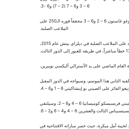
6 – 3 و6 – 7 (2 – 7) و6 -3.
وتغلب الروسي أندري روبليف الحادي عشر على الفرنسي أوغو غاستون 6 – 2 و6 – 3 محققاً فوزه الـ250 على
الملاعب الصلبة.
وأنهى اللاعب البالغ من العمر 27 عاماً، الذي حقق أول فوز له على الملاعب الصلبة في ديلراي بيتش عام 2015،
ة العام الماضي على يد الأسترالي أليكسي بوبيرين.
قبه الثاني هذا الموسم، وسيواجه في الدور المقبل
لفائز على الصيني بو إينشاكيتي 6 – 1 و6 – 4.
كما تأهل الأسترالي أليكس دي مينور التاسع بفوزه على الأرجنتيني فرنسيسكو كوميسانيا 6 – 4 و6 – 2، وسيلتقي
لث والعشرين 6 – 4 و4 – 6 و2 – 6.
لخيبة أمل مبكرة، حيث خسر مباراته الافتتاحية في