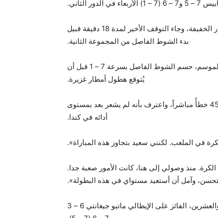
دور الثاني.
وعانى فيرتز بسبب توقف المباراة مراراً وتكراراً بسبب الأمطار الخفيفة، وجاء التوقف الأخير لمدة 18 دقيقة قبيل
بدء الشوط الفاصل من المجموعة الثانية.
لكن فيرتز، الفائز بلقبي شتوتغارت وإيستبورن الإنجليزية هذا الموسم، حسم الشوط الفاصل بسرعة 7 – 1 قبل أن
يُتوقع هطول أمطار غزيرة.
ولم يكن اللاعب الأميركي سعيداً بهذا الفوز الذي شهد ارتكابه 45 خطأً مباشراً، واعترف بأنه لم يشعر بعد بمستوى
أدائه في كندا.
ة في الملعب. لكنني سعيد بتجاوز هذه المباراة».
لكرة. منذ وصولي إلى هنا، كانت الأمور صعبة جدا.
لتحسن، وآمل أن أستعيد مستواي في هذه البطولة».
ويلتقي فيرتز في الدور المقبل مع الكندي غابريال ديالو السابع والعشرين، الفائز على الإيطالي ماتيو جيغانتي 6 – 3