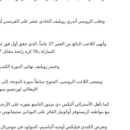
المباراة بـ19 كرة رابحة مقابل 17 خطأ مباشراً، في طريقه للعبور إلى الدور الثالث.
وخسر روبليف نهائي الدورة الكندي
ويسعى اللاعب الروسي، المتوج سابقاً بدورة الدوحة، إلى ل
الإيطالي لورنتسو سونيغو ا
مع مواطنه كريستوفر أوكونيل الفائز على اليوناني ستيفانوس تسيتسيباس الثا
وتعرض الكندي فيليكس أوجيه ألياسيم، المولود في مونتريال، 