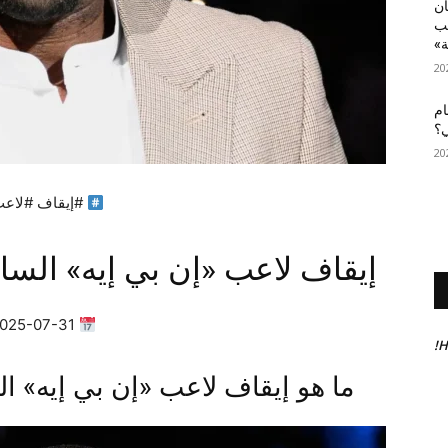
أن
عب
ة»
ام
ي؟
#إيقاف #لاعب 
إيقاف لاعب «إن بي إيه» السا
2025-07-31 09:28:28 | ✍
H
ما هو إيقاف لاعب «إن بي إيه» ا