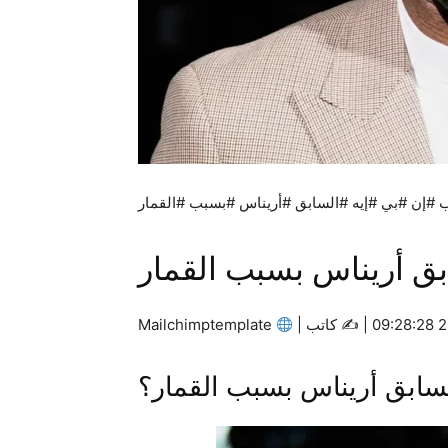
#إن #بي #إيه #السابق #أريناس #بسبب #القمار
بق أريناس بسبب القمار
كاتب |
Mailchimptemplate
لسابق أريناس بسبب القمار؟