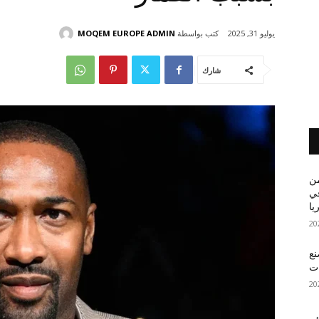
كتب بواسطة
MOQEM EUROPE ADMIN
يوليو 31, 2025
شارك
من
في
يا
نع
ات