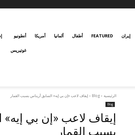
إيران
FEATURED
أطفال
ألمانيا
أمريكا
أنطونيو
إس
غوتيريس
الرئيسية
Blog
إيقاف لاعب «إن بي إيه» السابق أريناس بسبب القمار
Blog
إيقاف لاعب «إن بي إيه» 
بسبب القمار