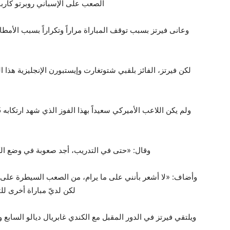
الصعب على الإسباني روبرتو كارباييس 7 – 5 و7 – 6 (7 – 1) الأربعاء في ال
وقال: «حتى في التدريب، أجد صعوبة في وضع الكر
وأضاف: «لا أشعر بأنني على ما يرام، من الصعب السيطرة على ا
لكن لديّ مباراة أخرى ل