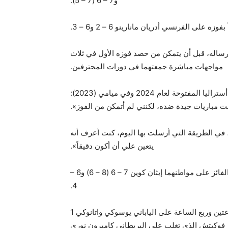
و7 – 6 (7 – 5).
على الفرنسي أدريان مانارينو 6 – 2 و6 – 3.
إرساله، قبل أن يتمكن من حصد فوزه الأول في ثلاث
مواجهات مباشرة جمعتهما في دورات المحترفين.
وقال شيلتون الذي سبق أن خسر أمام مانارينو في بطولة أستراليا المفتوحة لعام 2024 وفي ميامي (2023):
ت مباريات جيدة ضده، لكنني لم أتمكن من الفوز».
، في الطريقة التي أرسلت بها اليوم، كنت أعرف أنه
يتعين علي أن أكون دقيقاً».
ويلتقي شيلتون في الدور المقبل مع مواطنه براندون ناكاشيما الفائز على مواطنهما إيثان كوين 7 – 6 (8 – 6) و6 –
4.
وحقق الأميركي الآخر فرنسيس تيافو فوزاً صعباً بعد أكثر من ساعتين وربع الساعة على الياباني يوسوكي واتانوكي 1
سترالي ألكسندر فوكيتش الذي تغلب على البريطاني كاميرون نوري