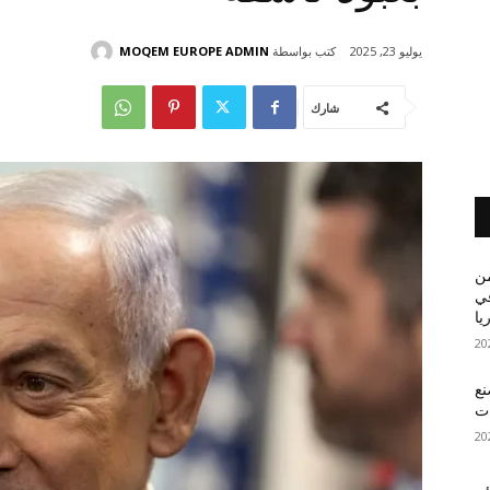
كتب بواسطة
MOQEM EUROPE ADMIN
يوليو 23, 2025
شارك
من
في
يا
نع
ات