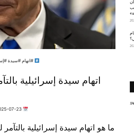
أن
عب
ة»
ام
ي؟
#اتهام #سيدة #إسرا
اتهام سيدة إسرائيلية بالتآم
H
2025-07-23 11:50:47 | ✍
ما هو اتهام سيدة إسرائيلية بالتآمر 