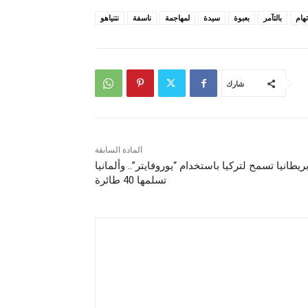
تهام
بالتآمر
بعبوة
سيدة
لمهاجمة
ناسفة
نتنياهو
شارك
المادة السابقة
ريطانيا تسمح لتركيا باستخدام “يوروفايتر”.. وألمانيا
تسلمها 40 طائرة