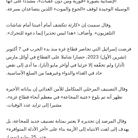
الإنسانية بصورة «فورية ومن دون عقبات»، مشددا على أنها
الوسيلة الوحيدة لوقف «الجوع والموت» اللذين يتصاعدان بسرعة.
وقال سميث إن «كارثة تتكشف أمام أعيننا أمام شاشات
التلفزيون». وأضاف: «هذا ليس تحذيرا إنما دعوة للتحرك».
فرضت إسرائيل التي تحاصر قطاع غزة منذ بدء الحرب في 7 أكتوبر
(تشرين الأول) 2023، حصارا شاملا على القطاع في أوائل مارس
(آذار) ولم تخفّفه إلا جزئيا في أواخر مايو (أيار)، ما أدى إلى نقص
حاد في الغذاء والدواء وغيرهما من السلع الأساسية.
وقال التصنيف المرحلي المتكامل للأمن الغذائي إن بياناته الأخيرة
تظهر أنه تم بلوغ «عتبة المجاعة» في معظم أنحاء قطاع غزة»،
مشيرا إلى تزايد عدد الوفيات.
وقال المرصد إن تحذيره لا يعتبر بمثابة تصنيف جديد للمجاعة، بل
يهدف إلى لفت الانتباه إلى الأزمة بناء على «آخر الأدلة المتوافرة»
حتى 25 يوليو (تموز).