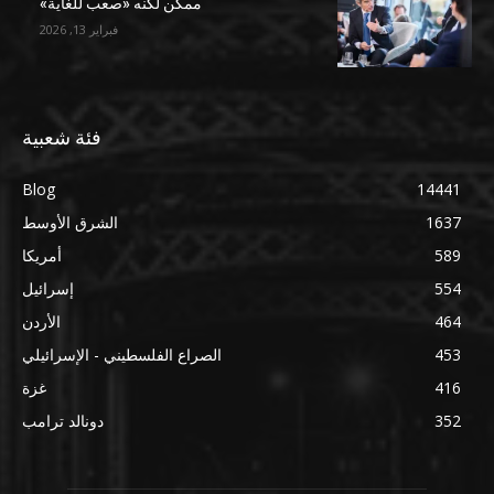
ممكن لكنه «صعب للغاية»
فبراير 13, 2026
فئة شعبية
Blog
14441
1637
الشرق الأوسط
589
أمريكا
554
إسرائيل
464
الأردن
453
الصراع الفلسطيني - الإسرائيلي
416
غزة
352
دونالد ترامب