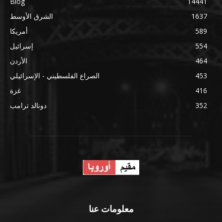
Blog
14441
1637
الشرق الأوسط
589
أمريكا
554
إسرائيل
464
الأردن
453
الصراع الفلسطيني - الإسرائيلي
416
غزة
352
دونالد ترامب
معلومات عنا