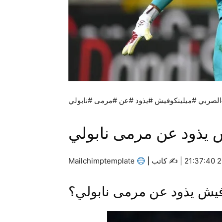
لصربي #ميلينكوفيش #يذود #عن #مرمى #نابولي
 يذود عن مرمى نابولي
كاتب |
Mailchimptemplate
فيش يذود عن مرمى نابولي؟