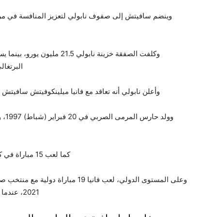
وينضم سافيتش إلى صفوف نابولي لتعزيز المنافسة في مرك
وكلفت الصفقة خزينة نابولي .5
البرتغال
وأعلن نابولي أنه تعاقد مع فانيا ميلينكوفيتش سافيتش ع
كما لعب 15 مباراة في كأس إيطاليا، حافظ فيها على نظافة شباكه 8 مرات.
2021، عندما فاز منتخب بلاده على قطر 4-صفر في مباراة ودية.