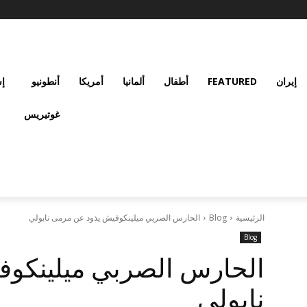
إيران
FEATURED
أطفال
ألمانيا
أمريكا
أنطونيو
إس
غوتيريس
الرئيسية
Blog
الحارس الصربي ميلينكوفيش يذود عن مرمى نابولي
Blog
الحارس الصربي ميلينكو
نابولي