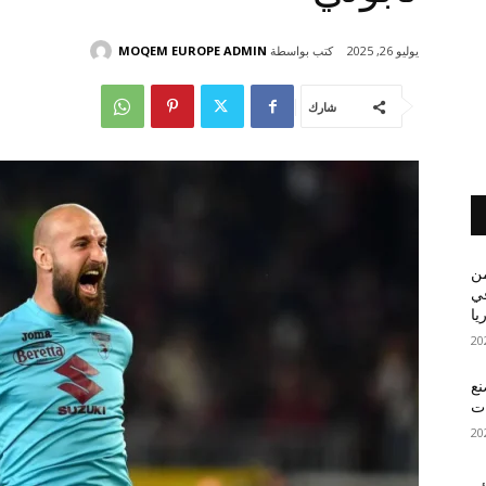
كتب بواسطة
MOQEM EUROPE ADMIN
يوليو 26, 2025
شارك
من
في
يا
نع
ات