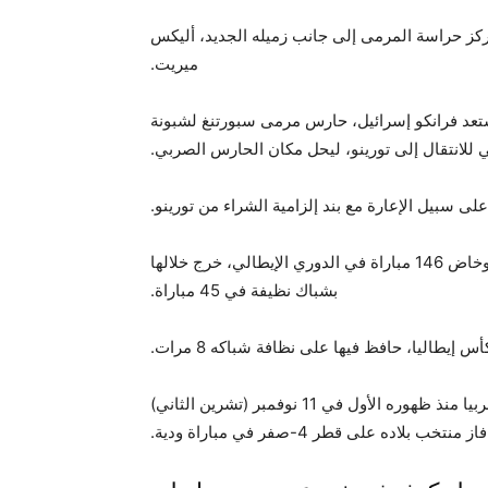
ز حراسة المرمى إلى جانب زميله الجديد، أليكس
ميريت.
21 مليون يورو، بينما يستعد فرانكو إسرائيل، حارس مرمى سبورتنغ لشبونة
ي للانتقال إلى تورينو، ليحل مكان الحارس الصربي.
لى سبيل الإعارة مع بند إلزامية الشراء من تورينو.
وولد حارس المرمى الصربي في 20 فبراير (شباط) 1997، وخاض 146 مباراة في الدوري الإيطالي، خرج خلالها
بشباك نظيفة في 45 مباراة.
وعلى المستوى الدولي، لعب فانيا 19 مباراة دولية مع منتخب صربيا منذ ظهوره الأول في 11 نوفمبر (تشرين الثاني)