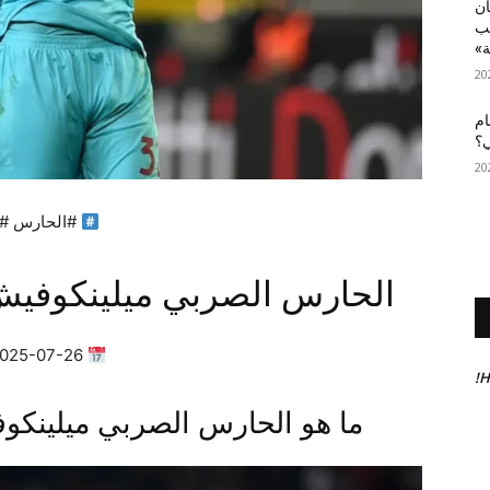
أن
عب
ة»
ام
ي؟
#الحارس #ا
الحارس الصربي ميلينكوفيش
2025-07-26 21:37:40 | ✍
H
ما هو الحارس الصربي ميلينكو