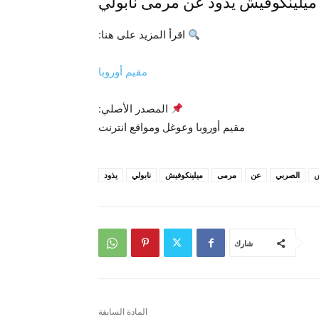
يلينكوفيش يذود عن مرمى نابولي
اقرأ المزيد على هنا:
مقيم أوروبا
المصدر الأصلي:
مقيم أوروبا وعوغل ومواقع انترنت
س
الصربي
عن
مرمى
ميلينكوفيش
نابولي
يذود
شارك
المادة السابقة