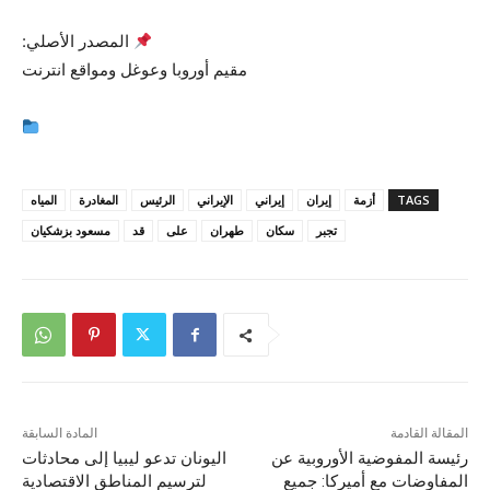
المصدر الأصلي:
مقيم أوروبا وعوغل ومواقع انترنت
TAGS
أزمة
إيران
إيراني
الإيراني
الرئيس
المغادرة
المياه
تجبر
سكان
طهران
على
قد
مسعود بزشكيان
المقالة القادمة
المادة السابقة
رئيسة المفوضية الأوروبية عن
اليونان تدعو ليبيا إلى محادثات
المفاوضات مع أميركا: جميع
لترسيم المناطق الاقتصادية