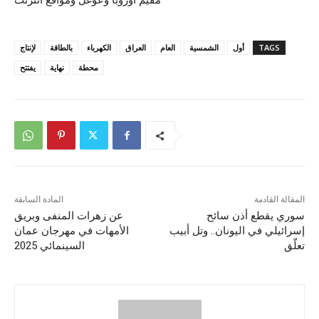
TAGS
أول
الشمسية
العام
العراق
الكهرباء
بالطاقة
لإنتاج
محطة
نهاية
يفتتح
المقالة القادمة
المادة السابقة
سوري يقطع أذن سائح
عن زهرات المنفى وبريق
إسرائيلي في اليونان.. وتل أبيب
الأمهات في مهرجان عمان
تعلّق
السينمائي 2025