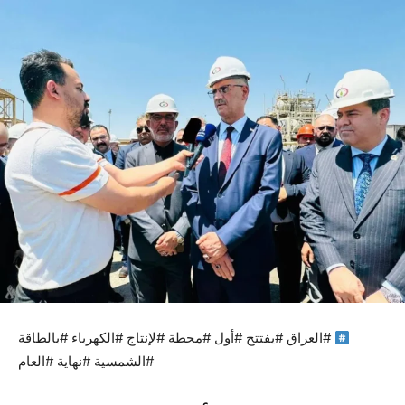
#العراق #يفتتح #أول #محطة #لإنتاج #الكهرباء #بالطاقة
#الشمسية #نهاية #العام