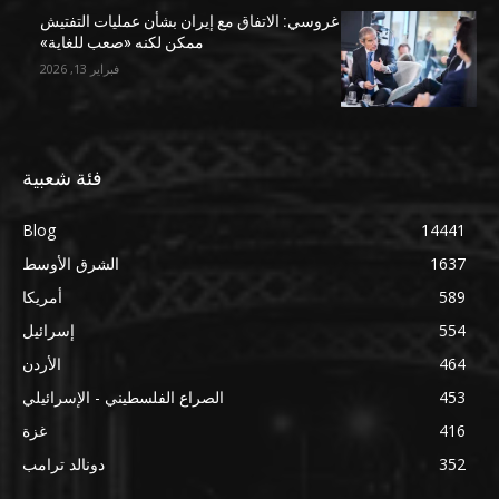
غروسي: الاتفاق مع إيران بشأن عمليات التفتيش
ممكن لكنه «صعب للغاية»
فبراير 13, 2026
فئة شعبية
Blog
14441
1637
الشرق الأوسط
589
أمريكا
554
إسرائيل
464
الأردن
453
الصراع الفلسطيني - الإسرائيلي
416
غزة
352
دونالد ترامب