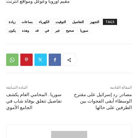
مقيم أوروبا وعوغل ومواقع انترنت
TAGS
التجهيز
التفاصيل
التوقيت
الكهرباء
بساعات
زيادة
سوريا
صحيح
غير
في
قد
وهذه
يكون
المقالة القادمة
المادة السابقة
مصادر: رد إسرائيل على مقترح
سوريا.. المحامي العام يكشف
الوسطاء أبقى الفجوات بين
تفاصيل تتعلق بوفاة شاب في
الطرفين على حالها
الجامع الأموي