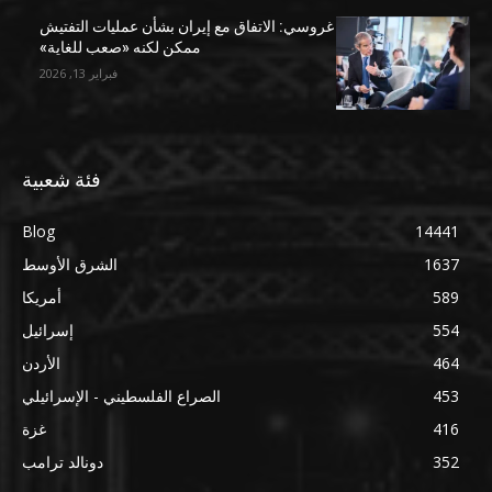
غروسي: الاتفاق مع إيران بشأن عمليات التفتيش
ممكن لكنه «صعب للغاية»
فبراير 13, 2026
فئة شعبية
Blog
14441
1637
الشرق الأوسط
589
أمريكا
554
إسرائيل
464
الأردن
453
الصراع الفلسطيني - الإسرائيلي
416
غزة
352
دونالد ترامب