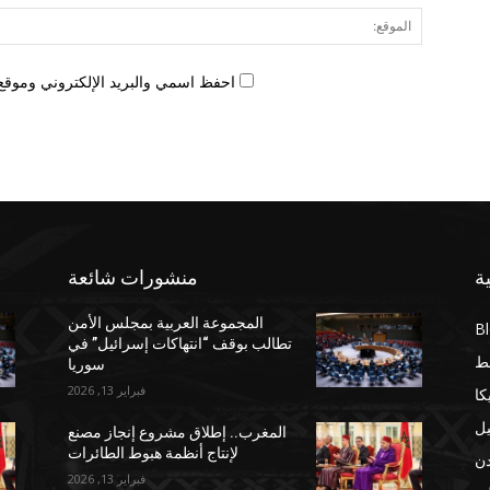
احفظ اسمي والبريد الإلكتروني وموقع 
ة
منشورات شائعة
المجموعة العربية بمجلس الأمن
B
تطالب بوقف “انتهاكات إسرائيل” في
ط
سوريا
فبراير 13, 2026
كا
يل
المغرب.. إطلاق مشروع إنجاز مصنع
لإنتاج أنظمة هبوط الطائرات
دن
فبراير 13, 2026