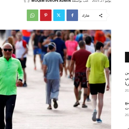
كتب بواسطة
MOQEM EUROPE ADMIN
يوليو 27, 2025
شارك
من
في
يا
نع
ات