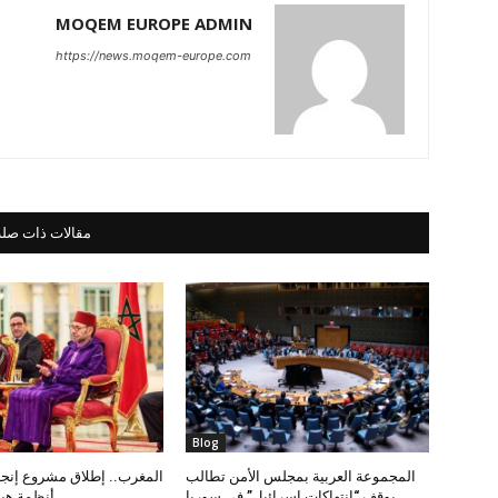
MOQEM EUROPE ADMIN
https://news.moqem-europe.com
مقالات ذات صلة
Blog
المجموعة العربية بمجلس الأمن تطالب
المغرب.. إطلاق مشروع إنجاز
بوقف “انتهاكات إسرائيل” في سوريا
أنظمة هب