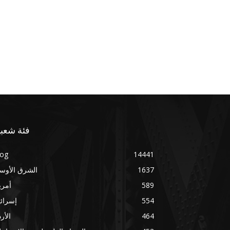
فئة شعبي
log
14441
1637
الشرق الأوس
589
أمري
554
إسرائ
464
الأر