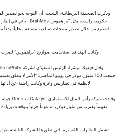
وذكرت الصحيفة البريطانية، السبت، أن التوجه نحو تصدير ال
حكومية راسخة مثل “براهموس”BrahMos ، يأتي في إطار سعي حكومة رئيس الوزراء
التصنيع من خلال تصدير منتجات صناعية مصنعة محلياً، بدءاً م
وكانت الهند قد استخدمت صواريخ “براهموس” لضرب أ
جمعت 100 مليون دولار في يونيو الماضي: “الأمر لا يتعلق ب
الأنظمة في تضاريس وعرة وكانت راضية عن أدائها، فإن
تقييماً يقترب من مليار دولار، مدعوماً جزئياً بتوقعات بزيا