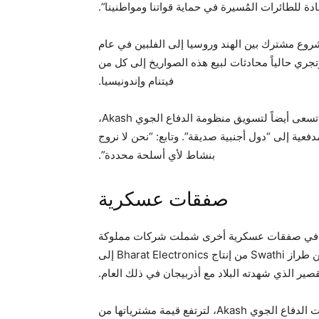
دة للطائرات المُسيرة في حماية قواتنا ومواطنينا”.
دة للسفن، وهي مشروع مشترك بين الهند وروسيا إلى الفلبين في عام
فيع، وتجري حالياً محادثات لبيع هذه الصواريخ إلى كل من
فيتنام وإندونيسيا.
وأضاف المسؤول، الذي طلب عدم كشف هويته، أن نيودلهي تسعى أيضاً لتسويق منظومة الدفاع الجوي Akash،
Bharat E الحكومية، وقطع مدفعية إلى “دول أجنبية صديقة”. وتابع: “نحن لا نروج
بنشاط لأي أسلحة محددة”.
صفقات عسكرية
ط في صفقات عسكرية أخرى شملت شركات مملوكة
للدولة، من بينها بيع أربع رادارات لتحديد مواقع الأسلحة من طراز Swathi من إنتاج Bharat Electronics إلى
ومنذ ذلك الحين، اشترت أرمينيا أيضاً صواريخ Pinaka ومنظومات الدفاع الجوي Akash، لترتفع قيمة مشترياتها من