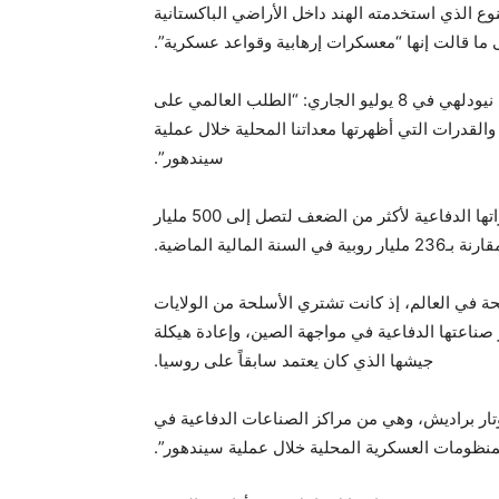
ماعي (swarm-capable)، وهي من النوع الذي استخدمته الهند داخل الأراضي الباكستانية
ما قالت إنها “معسكرات إرهابية وقواعد عسكرية”.
وقال وزير الدفاع الهندي، راجناث سينج، خلال فعالية نُظمت في نيودلهي في 8 يوليو الجاري: “الطلب العالمي على
والقدرات التي أظهرتها معداتنا المحلية خلال عملية
سيندهور”.
وفي وقت سابق، أعلن سينج، أن الهند تهدف إلى زيادة صادراتها الدفاعية لأكثر من الضعف لتصل إلى 500 مليار
 في العالم، إذ كانت تشتري الأسلحة من الولايات
صناعتها الدفاعية في مواجهة الصين، وإعادة هيكلة
جيشها الذي كان يعتمد سابقاً على روسيا.
وتار براديش، وهي من مراكز الصناعات الدفاعية في
المنظومات العسكرية المحلية خلال عملية سيندهور”.