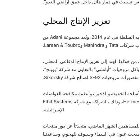
موس تسببت في دمار هائل داخل عمق أراضي العدو”.
تعزيز الإنتاج المحلي
وفتح مودي باب الصناعات الدفاعية أمام القطاع الخاص بعد توليه السلطة في عام 2014. وتُعد مجموعة Adani من
Larsen & Toubr.
 خلالها الهند إلى تعزيز الإنتاج الدفاعي المحلي،
ة Tata بتصنيع طائرات النقل Airbus C295، وهياكل مروحيات “أباتشي” بالتعاون مع شركة “بوينج”،
صورات مروحيات S-92 لصالح شركة Sikorsky.
 الدفاع تصنيع الأسلحة الخفيفة والذخيرة وأنظمة مكافحة الغواصات
وأنواعاً متعددة من الطائرات المُسيرة، من بينها طراز Hermes، وذلك بالشراكة مع شركة Elbit Systems
الإسرائيلية.
للمساهمين الشهر الماضي، متحدثاً عن دور منتجات
ة أصبحت عيون في السماء وسيوف للهجوم، وساعدتنا