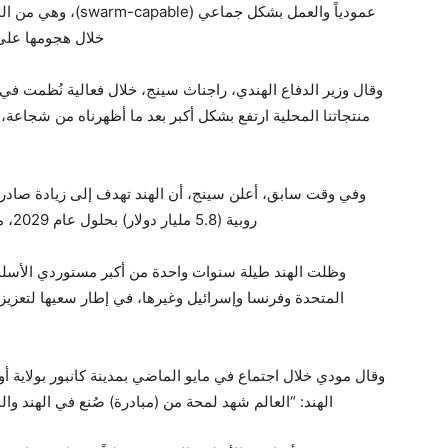
عمودياً والعمل بشكل ج
خلال هجومها على 
منتجاتنا المحلية ارتفع بشكل أكبر بعد ما أظهرناه من شجاعة، 
روبية (5.8 مليار دولار) بحلول عام 2029، مقارنة بـ236 مليار روبية في السنة المالية الماضية.
وظلت الهند طيلة سنوات واحدة من أكبر مستوردي الأسلحة
المتحدة وفرنسا وإسرائيل وغيرها، في إطار سعيها لتعزيز 
وقال مودي خلال اجتماع في مايو الماضي بمدينة كانبور بولاية أ
الهند: “العالم شهد لمحة من (مبادرة) صُنع في الهند و