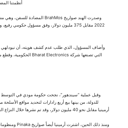
أنظمتنا المضا
وصدرت الهند صواريخ BrahMos المضا
2022 مقابل 375 مليون دولار، وفق مسؤول حكومي ر
التي تصنعها شركة lectronics
وقبل عملية “سيندهور”، نجحت حكومة مودي في التوس
أرمينيا مقابل نحو 40 مليون دولار، وقد تم نشرها خلال النزاع القصير الذي شهدته البلاد مع أذربيجان في ذلك العام.