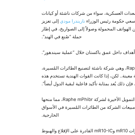
معدات العسكرية، سواء من شركات ناشئة أو كيانات
ناريندرا مودي
إلى تعزيز
ن الهواتف المحمولة وصولاً إلى الصواريخ، في إطار
حملة “صُنع في الهند”.
هداف داخل عمق باكستان خلال “عملية سيندهور”.
وقال فيفيك ميشرا، الرئيس التنفيذي لشركة Raphe mPhibr، وهي شركة ناشئة لتصنيع الطائرات المُسيرة،
عملية معينة.. لكن، إذا كانت القوات الهندية تستخدم هذه
 ذلك يُعد بمثابة تأكيد فاعلية لبقية الدول أيضاً”.
وقادت شركة رأس المال الاستثماري General Catalyst جولة التمويل الأخيرة لشركة Raphe mPhibr، مما منحها
دة مبيعات الشركة من الطائرات المُسيرة في الأسواق
الخارجية.
تشمل الطائرات المُسيرة التي تطورها الشركة الناشئة طرازات mR10 وmR10-IC القادرة على الإقلاع والهبوط