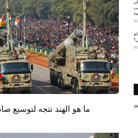
أن
عب
ة»
ام
ي؟
H
ما هو الهند تتجه لتوسيع صاد