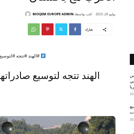
كتب بواسطة
MOQEM EUROPE ADMIN
يوليو 20, 2025
شارك
#الهند #تتجه #لتوسيع
الهند تتجه لتوسيع صادراته
من
في
يا
نع
ات