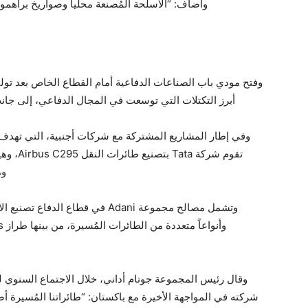
وأضاف: “الأسلحة المُصنعة محلياً وصواريخ براه
أبرز التكتلات التي توسعت في المجال الدفاعي، إلى جانب شركات Tata و Mahindra وo
وفي إطار المشاريع المشتركة مع شركات أجنبية، التي تهدف من
تقوم شرك
ومق
وتشمل مصالح مجموعة Adani في قطاع
وقال رئيس المجموعة جوتام أداني، خلال الاجتماع السنوي 
شركته في المواجهة الأخيرة مع باكستان: “طائراتنا المُسير