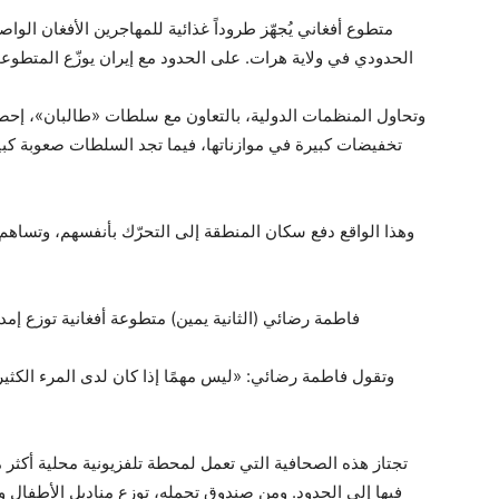
متطوع أفغاني يُجهّز طروداً غذائية للمهاجرين الأفغان الواصل
الحدودي في ولاية هرات. على الحدود مع إيران يوزّع المتطوعو
وتحاول المنظمات الدولية، بالتعاون مع سلطات «طالبان»، إحصا
تخفيضات كبيرة في موازناتها، فيما تجد السلطات صعوبة كبيرة
وهذا الواقع دفع سكان المنطقة إلى التحرّك بأنفسهم، وتساهم
فاطمة رضائي (الثانية يمين) متطوعة أفغانية توزع إمداد
وتقول فاطمة رضائي: «ليس مهمًا إذا كان لدى المرء الكثير م
تجتاز هذه الصحافية التي تعمل لمحطة تلفزيونية محلية أكثر 
فيها إلى الحدود. ومن صندوق تحمله، توزع مناديل الأطفال 