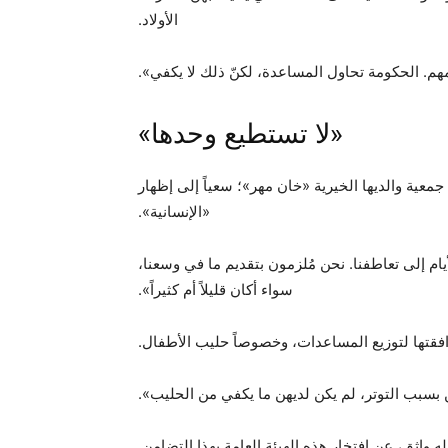
الأولاد.
هم. الحكومة تحاول المساعدة، لكنّ ذلك لا يكفي».
«لا تستطيع وحدها»
ة والديها الخيرية «خان مهر»؛ سعياً إلى إظهار
«الإنسانية».
ام إلى تعاطفنا. نحن مُلزمون بتقديم ما في وسعنا،
سواء أكان قليلاً أم كثيراً».
مرافقتها لتوزيع المساعدات، وخصوصاً حليب الأطفال.
 بسبب التوتر، لم يكن لديهن ما يكفي من الحليب».
له واثق، عن افتخار هذه الهيئة العامة بهذا التضامن.