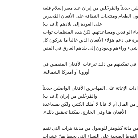
ين حديثاً والمُرحّلين من إيران عند معبر إسلام قلعة
ن الطعام ومنتجات النظافة على الأفغان المُجبرين
على العودة إلى بلادهم (أ.ف.ب)
ء الوافدين ومساعدتهم. لكنّ هذه المنظمات تواجه
 في دعم هؤلاء الأفغان الذين غالباً ما يتركون كل
شيء وراءهم ويعودون إلى بلدهم الغارق في الفقر.
 في تمكينهم من ذلك تبرعات الأفغان المقيمين في
أوروبا أو أميركا الشمالية.
ات الإغاثة على المهاجرين الأفغان الواصلين حديثاً
والمُرحَّلين من إيران (أ.ف.ب)
ن المال أم لا. فأنا لا أملك الكثير، ولكن بمساعدة
الأفغان هنا وفي الخارج، يمكننا تحقيق ذلك».
من مائة كيلومتر للوصول من مدينة هرات التي تقيم
والفوط الصحية على النساء التي يحيط بهنّ عشرات