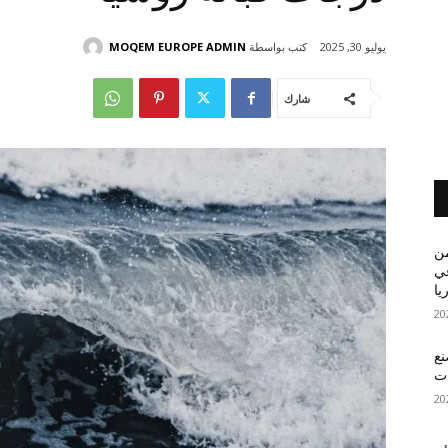
كتب بواسطة
MOQEM EUROPE ADMIN
يوليو 30, 2025
شارك
من
في
يا
نع
ات