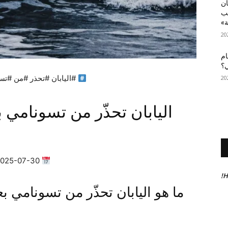
أن
عب
ة»
ام
ي؟
#اليابان #تحذر #من #تس
2025-07-30 00:24:47 | ✍
H