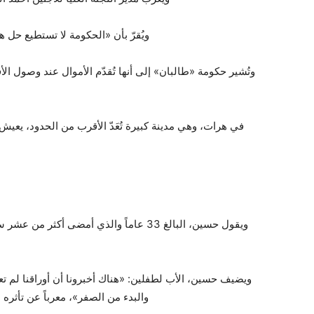
ويُقرّ بأن «الحكومة لا تستطيع حل 
وتُشير حكومة «طالبان» إلى أنها تُقدّم الأموال عند وصول الأف
في هرات، وهي مدينة كبيرة تُعَدّ الأقرب من الحدود، يعي
ويقول حسين، البالغ 33 عاماً والذي أمضى أك
ويضيف حسين، الأب لطفلين: «هناك أخبرونا أن أوراقنا لم تعد 
والبدء من الصفر»، معرباً عن تأثره 