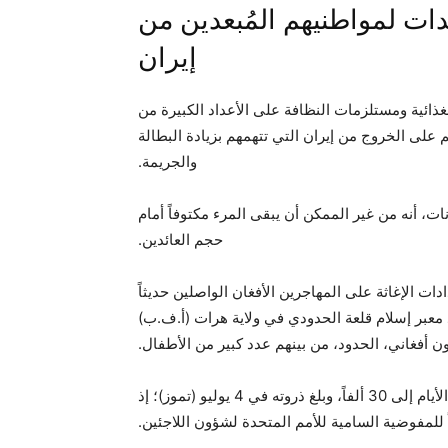
ات لمواطنيهم المُبعدين من
إيران
ذائية ومستلزمات النظافة على الأعداد الكبيرة من
على الخروج من إيران التي تتهمهم بزيادة البطالة
والجريمة.
يع هذه الإعانات، أنه من غير الممكن أن يبقى المرء مكتوفاً أمام
حجم العائدين.
ات الإغاثة على المهاجرين الأفغان الواصلين حديثاً
ند معبر إسلام قلعة الحدودي في ولاية هرات (أ.ف.ب)
عند معبر إسلام قلعة الحدودي، وصل عدد العائدين في بعض الأيام إلى 30 ألفاً، وبلغ ذروته في 4 يوليو (تموز)؛ إذ