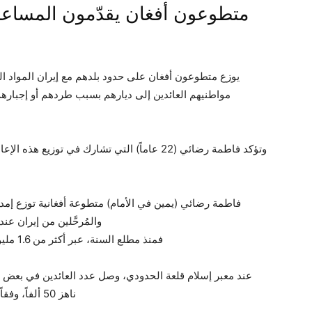
متطوعون أفغان يقدّمون المساعد
يوزع متطوعون أفغان على حدود بلدهم مع إيران المواد الغ
مواطنيهم العائدين إلى ديارهم بسبب طردهم أو إجبارهم 
وتؤكد فاطمة رضائي (22 عاماً) التي تشارك في توز
فاطمة رضائي (يمين في الأمام) متطوعة أفغانية توزع إمداد
والمُرحَّلين من إيران ع
فمنذ مطلع السنة، عبر أكثر من 1.6 مليون أفغاني، الحدود، من بينهم عدد كبير من الأطفال.
ناهز 50 ألفاً، وفقاً للمفوضية السامية للأمم المتحدة لشؤون اللاجئين.