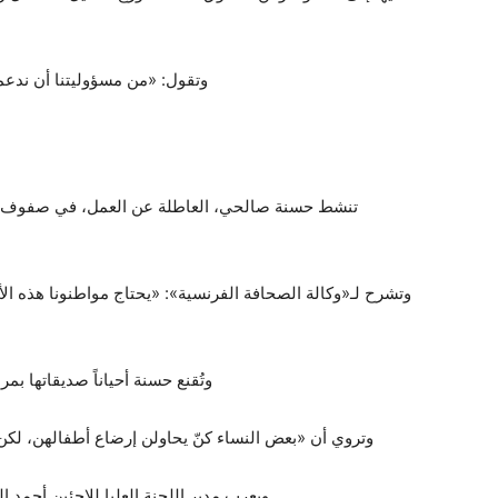
وتقول: «من مسؤوليتنا أن ندعم
تنشط حسنة صالحي، العاطلة عن العمل، في صفوف جمعي
وتشرح لـ«وكالة الصحافة الفرنسية»: «يحتاج مواطنونا هذه الأي
وتُقنع حسنة أحياناً صديقاتها ب
وتروي أن «بعض النساء كنّ يحاولن إرضاع أطفالهن، لكن
ويعرب مدير اللجنة العليا للاجئين أحمد ال