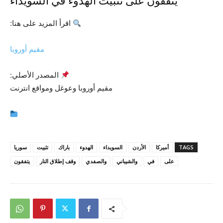
يتفقون على تثبيت الهدوء في السويداء
اقرأ المزيد على هنا:
مقيم أوروبا
المصدر الأصلي:
مقيم أوروبا وعوغل ومواقع انترنت
TAGS
أميركا
الأردن
السويداء
الهدوء
باراك
تثبيت
سوريا
على
في
والشيباني
والصفدي
وقف إطلاق النار
يتفقون