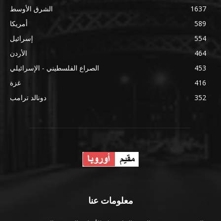
1637
الشرق الأوسط
589
أمريكا
554
إسرائيل
464
الأردن
453
الصراع الفلسطيني - الإسرائيلي
416
غزة
352
دونالد ترامب
معلومات عنا