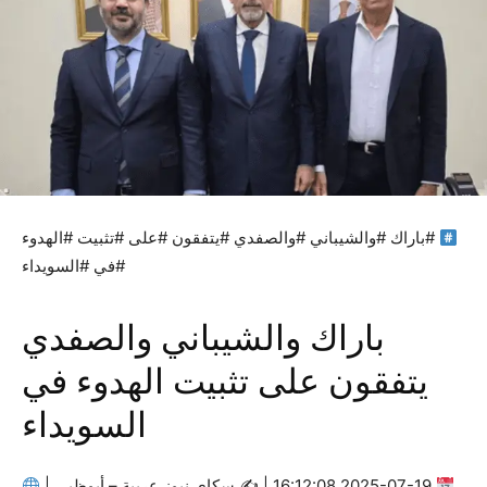
#باراك #والشيباني #والصفدي #يتفقون #على #تثبيت #الهدوء
#في #السويداء
باراك والشيباني والصفدي
يتفقون على تثبيت الهدوء في
السويداء
2025-07-19 16:12:08 | ✍
سكاي نيوز عربية – أبوظبي |