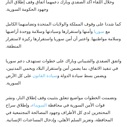
وخلال اللقاء أكد الصفدي وبارك دعمهما اتفاق وقف إطلاق النار
وجهود الحكومة السورية.
كما شددا على وقوف المملكة والولايات المتحدة وتضامنهما الكامل
مع
سوريا
وأمنها واستقرارها وسيادتها وسلامة ووحدة أراضيها
وسلامة مواطنيها. واعتبر أن أمن سوريا واستقرارها ركيزة لاستقرار
المنطقة.
واتفق الصفدي والشيباني وباراك على خطوات تستهدف دعم سوريا
في تنفيذ الاتفاق، بما يضمن أمن واستقرار البلاد ويحمي المدنيين،
ويضمن بسط سيادة الدولة و
سيادة القانون
على كل الأرض
السورية.
وتضمنت الخطوات مواضيع تتعلق بتثبيت وقف إطلاق النار، ونشر
قوات الأمن السورية في محافظة
السويداء
، وإطلاق سراح
المحتجزين لدى كل الأطراف وجهود المصالحة المجتمعية في
المحافظة، وتعزيز السلم الأهلي، وإدخال المساعدات الإنسانية.