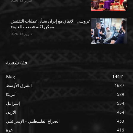
فبراير 13, 2026
غروسي: الاتفاق مع إيران بشأن عمليات التفتيش
ممكن لكنه «صعب للغاية»
فبراير 13, 2026
فئة شعبية
Blog
14441
1637
الشرق الأوسط
589
أمريكا
554
إسرائيل
464
الأردن
453
الصراع الفلسطيني - الإسرائيلي
416
غزة