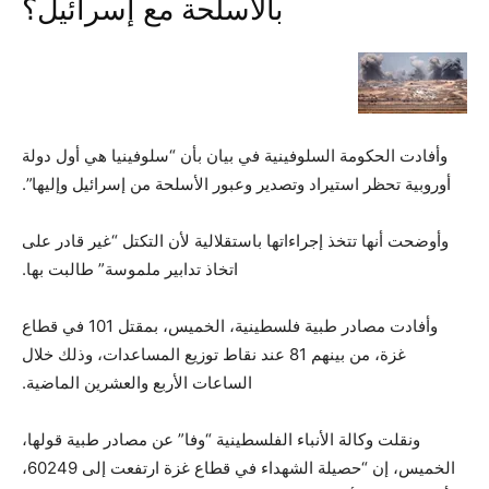
بالأسلحة مع إسرائيل؟
وأفادت الحكومة السلوفينية في بيان بأن “سلوفينيا هي أول دولة
أوروبية تحظر استيراد وتصدير وعبور الأسلحة من إسرائيل وإليها”.
وأوضحت أنها تتخذ إجراءاتها باستقلالية لأن التكتل “غير قادر على
اتخاذ تدابير ملموسة” طالبت بها.
وأفادت مصادر طبية فلسطينية، الخميس، بمقتل 101 في قطاع
غزة، من بينهم 81 عند نقاط توزيع المساعدات، وذلك خلال
الساعات الأربع والعشرين الماضية.
ونقلت وكالة الأنباء الفلسطينية “وفا” عن مصادر طبية قولها،
الخميس، إن “حصيلة الشهداء في قطاع غزة ارتفعت إلى 60249،