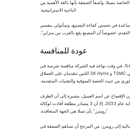
يُخصص لإنتاج الجيل التالي من شرائح الذكاء الاصطناعي AI6 الخاصة بتسلا، واصفاً الصفقة بأنها بالغة الأهمية من
الناحية الاستراتيجية.
ساعدة في تحسين كفاءة التصنيع، وسأتولى بنفسي
التقدم، خصوصاً أن المصنع يقع بالقرب من منزلي”.
عودة للمنافسة
وفور الإعلان عن الصفقة، ارتفعت أسهم سامسونج بأكثر من 4%، في وقت تواجه فيه الشركة منافسة شرسة في
قطاع رقائق الذكاء الاصطناعي، لا سيما من جانب شركتي TSMC و SK Hynix اللتين تتقدمان على العملاق
كوري من حيث الحصة السوقية والتقنيات المتقدمة.
 الإفصاح عن اسم العميل، مشيرة إلى أن الطرف
الآخر طلب السرية بشأن تفاصيل الاتفاق الذي يمتد حتى نهاية عام 2033. إلا أن 3 مصادر مطلعة أفادت لوكالة
“رويترز” بأن تسلا هي الجهة المتعاقدة.
مالية إلى رويترز، من المرجح أن تساهم الصفقة في