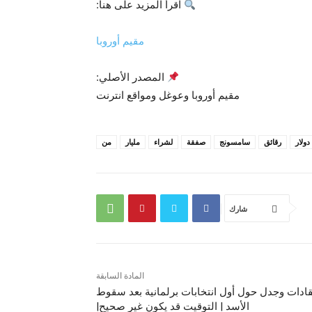
اقرأ المزيد على هنا:
مقيم أوروبا
المصدر الأصلي:
مقيم أوروبا وعوغل ومواقع انترنت
دولار
رقائق
سامسونج
صفقة
لشراء
مليار
من
شارك
المادة السابقة
قادات وجدل حول أول انتخابات برلمانية بعد سقوط
الأسد | التوقيت قد يكون غير صحيح|