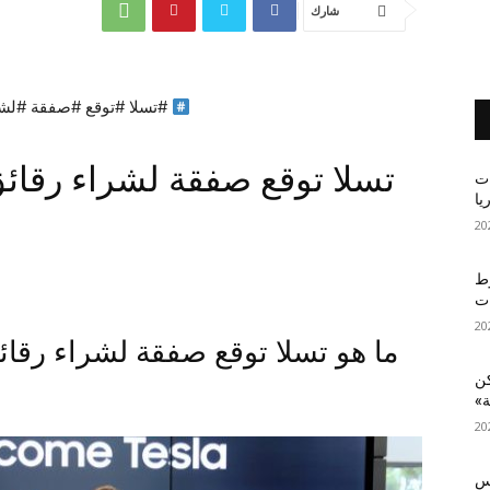
شارك
#تسلا #توقع #صفقة #لشر
ات
يا
وط
ات
كن
ة»
لس