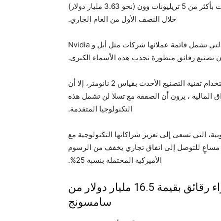
تقليص خسائر قسم التصنيع التعاقدي في سامسونج، والتي قدّرت بأكثر من 5 تريليونات وون (نحو 3.63 مليار دولار)
خلال النصف الأول من العام الجاري.
وتعاني سامسونج من فقدان عملاء رئيسيين لصالح TSMC، التي تشمل قائمة عملائها شركات مثل أبل و Nvidia
ن تصنيع رقائق متطورة تجذب هذه الأسماء الكبرى.
وعلى الرغم من محاولة سامسونج تعزيز معدلات الإنتاج باستخدام تقنية التصنيع الأحدث بقياس 2 نانومتر، إلا أن
من BNK للاستثمار والأوراق المالية ، يرون أن الصفقة مع تسلا لن تشمل هذه
التكنولوجيا المتقدمة.
نوبية، التي تسعى إلى تعزيز شراكاتها التكنولوجية مع
 مساعٍ للتوصل إلى اتفاق تجاري يخفف من الرسوم
الأميركية المحتملة بنسبة 25%.
تفاصيل إضافية عن تسلا توقع صفقة لشراء رقائق بقيمة 16.5 مليار دولار من
سامسونج