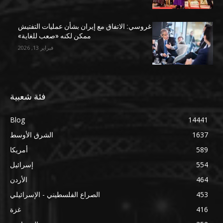
غروسي: الاتفاق مع إيران بشأن عمليات التفتيش
ممكن لكنه «صعب للغاية»
فبراير 13, 2026
فئة شعبية
Blog
14441
1637
الشرق الأوسط
589
أمريكا
554
إسرائيل
464
الأردن
453
الصراع الفلسطيني - الإسرائيلي
416
غزة