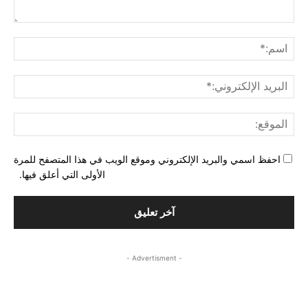
التع
اسم
البري
الإل
المو
احفظ اسمي والبريد الإلكتروني وموقع الويب في هذا المتصفح للمرة
الأولى التي أعلق فيها.
- Advertisment -