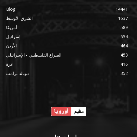
Blog
14441
1637
الشرق الأوسط
589
أمريكا
554
إسرائيل
464
الأردن
453
الصراع الفلسطيني - الإسرائيلي
416
غزة
352
دونالد ترامب