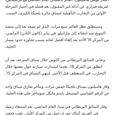
لفريقه فيراري عن أدائه غير المقبول، بعد فشله في اجتياز المرحلة
الأولى من التجارب التأهيلية لسباق جائزة بلجيكا الكبرى، السبت.
وسينطلق بطل العالم سبع مرات، الذي لم يصعد بعد إلى منصة
التتويج منذ انتقاله إلى مارانيلو، في يناير (كانون الثاني) الماضي،
من المركز 16 الأحد بعد إلغاء أفضل لفاته بسبب تجاوزه حدود مسار
الحلبة.
وعانى السائق البريطاني من كابوس خلال سباق السرعة، بعد أن
انطلق من المركز 18، بعدما استدارت سيارته حول نفسها خلال
التجارب، في المنعطف قبل الأخير، لينهي السباق في المركز 15.
وفاز هاميلتون بسباق بلجيكا خمس مرات، ويتأخر بفارق سباق واحد
عن الرقم القياسي المسجل باسم مايكل شوماخر على هذه الحلبة.
وفاز السائق البريطاني في سبا، العام الماضي، بعد استبعاد زميله
في الفريق آنذاك جورج راسل من المركز الأول، عقب فحص