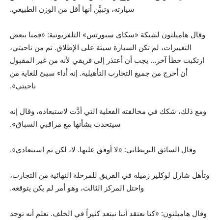
سيارته، وتبيَّن أنها أقل من الوزن الطبيعي.
وقال هاميلتون لشبكة «سكاي سبورتس» التلفزيونية: «قمنا ببعض
التغييرات، لم تكن السيارة سيئة على الإطلاق. ثم من ناحيتي،
ارتكبت خطأ آخر… يجب أن أعتذر إلى فريقي لأنه من غير المقبول
أن أخرج من جميع التجارب التأهيلية. إنه أداء سيئ للغاية من
ناحيتي».
ومع ذلك، شكك في مخالفته الفعلية التي أدَّت لاستبعاده، وقال إنه
سيتحدث بشأنها مع مراقبي السباق».
وقال السائق البريطاني: «لا أوفق عليها. لا، لكن تم استبعادي».
وتأهل شارل لوكلير زميله في الفريق للمرحلة النهائية من التجارب،
واحتل المركز الثالث، وهو أمر لم يكن يتوقعه.
وقال هاميلتون: «كنا نعتقد أننا نبتعد كثيراً في الخلف. نعلم أنه توجد