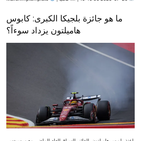
ما هو جائزة بلجيكا الكبرى: كابوس
هاميلتون يزداد سوءاً؟
اعتذر لويس هاميلتون، الفائز بالسباق العام الماضي مع مرسيدس،