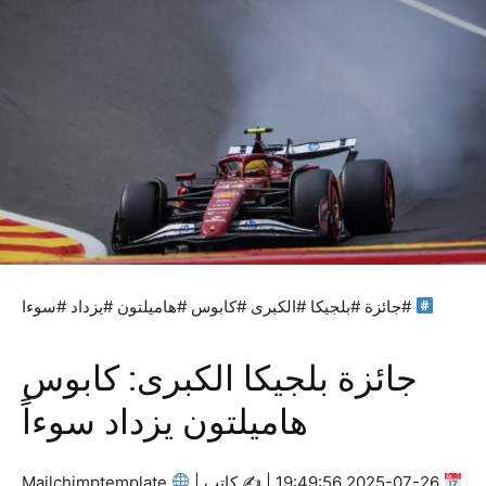
#جائزة #بلجيكا #الكبرى #كابوس #هاميلتون #يزداد #سوءا
جائزة بلجيكا الكبرى: كابوس
هاميلتون يزداد سوءاً
2025-07-26 19:49:56 | ✍
كاتب |
Mailchimptemplate